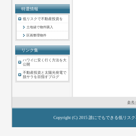
特選情報
低リスクで不動産投資を
土地値で物件購入
区画整理物件
リンク集
ハワイに安く行く方法を大
公開
不動産投資と太陽光発電で
脱サラを目指すブログ
参考
Copyright (C) 2015
誰にでもできる低リスク