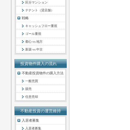
区分マンション
テナント（貸店舗）
戦略
キャッシュフロー重視
ゴール重視
都心 vs 地方
新築 vs 中古
投資物件購入の流れ
不動産投資物件の購入方法
一般売買
競売
任意売却
不動産投資の運営維持
入居者募集
入居者募集