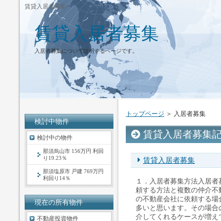
賃貸入居者募集
賃貸入居者募集
入居者募集について説明するページです。
トップページ
＞ 入居者募集
検討中物件
賃貸入居者募集
検討中の物件
那須烏山市 156万円 利回
り19.23％
賃貸入居者募集
那須塩原市 戸建 769万円
利回り14％
１．入居者募集方法入居者
頼する方法と複数の仲介不
の不動産会社に依頼する場
現在の所有物件
多いと思います。その場合
介してくれるケースが増えて
不動産投資物件