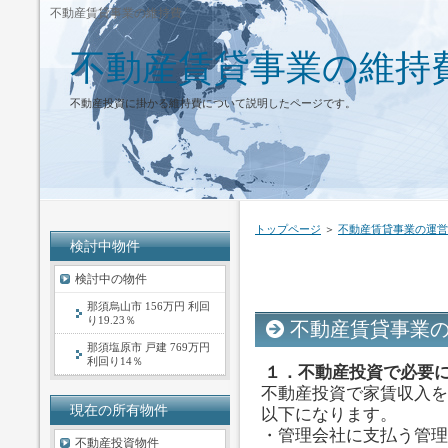
不動産賃貸事業の維持費
不動産賃貸事業の維持
不動産投資に掛かる維持費について説明したページです。
トップページ
＞
不動産賃貸事業の運営
検討中物件
検討中の物件
那須烏山市 156万円 利回
り19.23％
不動産賃貸事業
那須塩原市 戸建 769万円
利回り14％
１．不動産投資で必要
不動産投資で家賃収入を
現在の所有物件
以下になります。
・管理会社に支払う管理
不動産投資物件