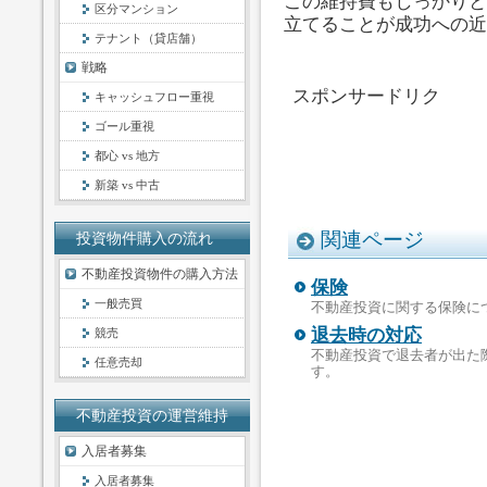
この維持費もしっかりと
区分マンション
立てることが成功への近
テナント（貸店舗）
戦略
スポンサードリク
キャッシュフロー重視
ゴール重視
都心 vs 地方
新築 vs 中古
関連ページ
投資物件購入の流れ
不動産投資物件の購入方法
保険
一般売買
不動産投資に関する保険に
退去時の対応
競売
不動産投資で退去者が出た
任意売却
す。
不動産投資の運営維持
入居者募集
入居者募集