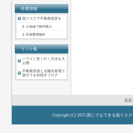
特選情報
低リスクで不動産投資を
土地値で物件購入
区画整理物件
リンク集
ハワイに安く行く方法を大
公開
不動産投資と太陽光発電で
脱サラを目指すブログ
参考
Copyright (C) 2015
誰にでもできる低リスク