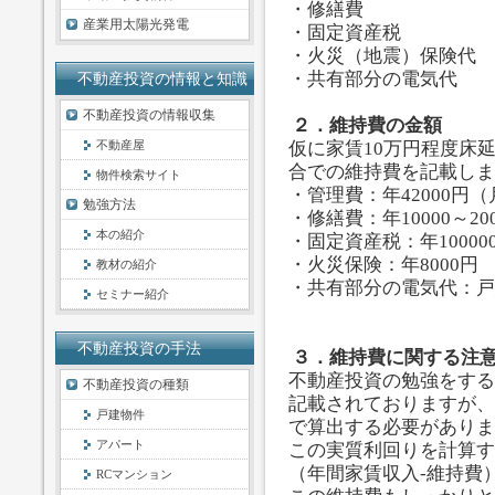
・修繕費
産業用太陽光発電
・固定資産税
・火災（地震）保険代
・共有部分の電気代
不動産投資の情報と知識
不動産投資の情報収集
２．維持費の金額
不動産屋
仮に家賃10万円程度床延
合での維持費を記載しま
物件検索サイト
・管理費：年42000円（
勉強方法
・修繕費：年10000～20
本の紹介
・固定資産税：年10000
・火災保険：年8000円
教材の紹介
・共有部分の電気代：戸
セミナー紹介
不動産投資の手法
３．維持費に関する注
不動産投資の勉強をする
不動産投資の種類
記載されておりますが、
戸建物件
で算出する必要がありま
アパート
この実質利回りを計算す
（年間家賃収入-維持費
RCマンション