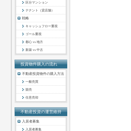
区分マンション
テナント（貸店舗）
戦略
キャッシュフロー重視
ゴール重視
都心 vs 地方
新築 vs 中古
投資物件購入の流れ
不動産投資物件の購入方法
一般売買
競売
任意売却
不動産投資の運営維持
入居者募集
入居者募集