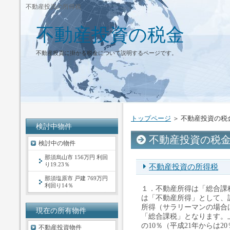
不動産投資の所得税
不動産投資の税金
不動産投資に掛かる税金について説明するページです。
トップページ
＞ 不動産投資の税
検討中物件
不動産投資の税
検討中の物件
那須烏山市 156万円 利回
り19.23％
不動産投資の所得税
那須塩原市 戸建 769万円
利回り14％
１．不動産所得は「総合課
は「不動産所得」として、
所得（サラリーマンの場合
現在の所有物件
「総合課税」となります。
の10％（平成21年からは2
不動産投資物件