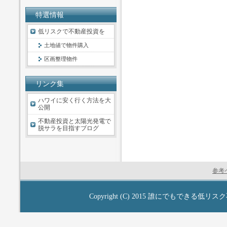
特選情報
低リスクで不動産投資を
土地値で物件購入
区画整理物件
リンク集
ハワイに安く行く方法を大
公開
不動産投資と太陽光発電で
脱サラを目指すブログ
参考
Copyright (C) 2015
誰にでもできる低リスク