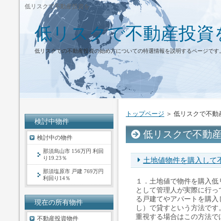
低リスクで不動産投資を
低リスクで不動産投資
低リスクでの不動産投資の始め方についての特選情報を説明するページです
トップページ
＞ 低リスクで不動
検討中物件
低リスクで不動
検討中の物件
那須烏山市 156万円 利回
り19.23％
土地値物件を購入して
那須塩原市 戸建 769万円
利回り14％
１．土地値で物件を購入低
として管理人が実際に行っ
る戸建てやアパートを購入
現在の所有物件
し）で貸すという方法です
重視する場合はこの方法では
不動産投資物件