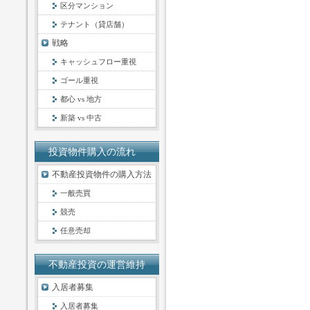
区分マンション
テナント（貸店舗）
戦略
キャッシュフロー重視
ゴール重視
都心 vs 地方
新築 vs 中古
投資物件購入の流れ
不動産投資物件の購入方法
一般売買
競売
任意売却
不動産投資の運営維持
入居者募集
入居者募集